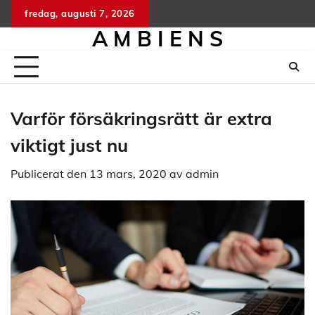
Hoppa
fredag, augusti 7, 2026
till
A M B I E N S
innehåll
Varför försäkringsrätt är extra
viktigt just nu
Publicerat den
13 mars, 2020
av
admin