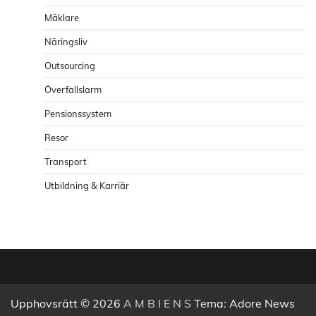
Mäklare
Näringsliv
Outsourcing
Överfallslarm
Pensionssystem
Resor
Transport
Utbildning & Karriär
Upphovsrätt © 2026
A M B I E N S
Tema: Adore News