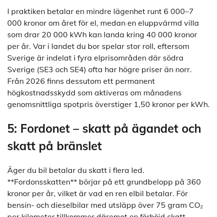
I praktiken betalar en mindre lägenhet runt 6 000–7
000 kronor om året för el, medan en eluppvärmd villa
som drar 20 000 kWh kan landa kring 40 000 kronor
per år. Var i landet du bor spelar stor roll, eftersom
Sverige är indelat i fyra elprisområden där södra
Sverige (SE3 och SE4) ofta har högre priser än norr.
Från 2026 finns dessutom ett permanent
högkostnadsskydd som aktiveras om månadens
genomsnittliga spotpris överstiger 1,50 kronor per kWh.
5: Fordonet – skatt på ägandet och
skatt på bränslet
Äger du bil betalar du skatt i flera led.
**Fordonsskatten** börjar på ett grundbelopp på 360
kronor per år, vilket är vad en ren elbil betalar. För
bensin- och dieselbilar med utsläpp över 75 gram CO₂
per kilometer tillkommer däremot en förhöjd skatt –