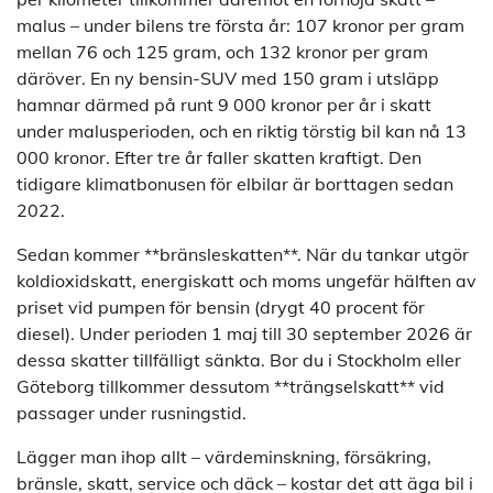
malus – under bilens tre första år: 107 kronor per gram
mellan 76 och 125 gram, och 132 kronor per gram
däröver. En ny bensin-SUV med 150 gram i utsläpp
hamnar därmed på runt 9 000 kronor per år i skatt
under malusperioden, och en riktig törstig bil kan nå 13
000 kronor. Efter tre år faller skatten kraftigt. Den
tidigare klimatbonusen för elbilar är borttagen sedan
2022.
Sedan kommer **bränsleskatten**. När du tankar utgör
koldioxidskatt, energiskatt och moms ungefär hälften av
priset vid pumpen för bensin (drygt 40 procent för
diesel). Under perioden 1 maj till 30 september 2026 är
dessa skatter tillfälligt sänkta. Bor du i Stockholm eller
Göteborg tillkommer dessutom **trängselskatt** vid
passager under rusningstid.
Lägger man ihop allt – värdeminskning, försäkring,
bränsle, skatt, service och däck – kostar det att äga bil i