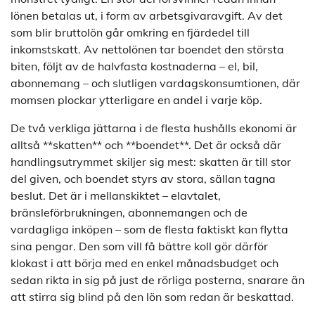
lönen betalas ut, i form av arbetsgivaravgift. Av det
som blir bruttolön går omkring en fjärdedel till
inkomstskatt. Av nettolönen tar boendet den största
biten, följt av de halvfasta kostnaderna – el, bil,
abonnemang – och slutligen vardagskonsumtionen, där
momsen plockar ytterligare en andel i varje köp.
De två verkliga jättarna i de flesta hushålls ekonomi är
alltså **skatten** och **boendet**. Det är också där
handlingsutrymmet skiljer sig mest: skatten är till stor
del given, och boendet styrs av stora, sällan tagna
beslut. Det är i mellanskiktet – elavtalet,
bränsleförbrukningen, abonnemangen och de
vardagliga inköpen – som de flesta faktiskt kan flytta
sina pengar. Den som vill få bättre koll gör därför
klokast i att börja med en enkel månadsbudget och
sedan rikta in sig på just de rörliga posterna, snarare än
att stirra sig blind på den lön som redan är beskattad.