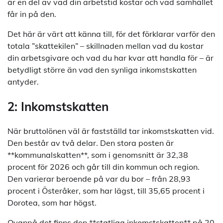
är en del av vad din arbetstid kostar och vad samhället
får in på den.
Det här är värt att känna till, för det förklarar varför den
totala ”skattekilen” – skillnaden mellan vad du kostar
din arbetsgivare och vad du har kvar att handla för – är
betydligt större än vad den synliga inkomstskatten
antyder.
2: Inkomstskatten
När bruttolönen väl är fastställd tar inkomstskatten vid.
Den består av två delar. Den stora posten är
**kommunalskatten**, som i genomsnitt är 32,38
procent för 2026 och går till din kommun och region.
Den varierar beroende på var du bor – från 28,93
procent i Österåker, som har lägst, till 35,65 procent i
Dorotea, som har högst.
Ovanpå det finns den **statliga inkomstskatten** på 20