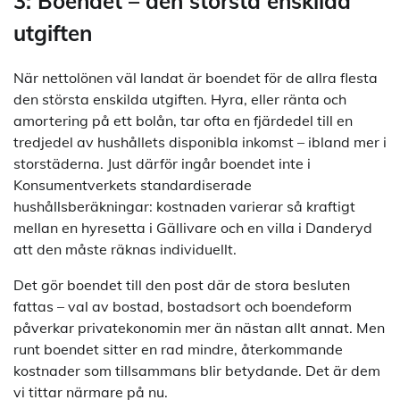
3: Boendet – den största enskilda
utgiften
När nettolönen väl landat är boendet för de allra flesta
den största enskilda utgiften. Hyra, eller ränta och
amortering på ett bolån, tar ofta en fjärdedel till en
tredjedel av hushållets disponibla inkomst – ibland mer i
storstäderna. Just därför ingår boendet inte i
Konsumentverkets standardiserade
hushållsberäkningar: kostnaden varierar så kraftigt
mellan en hyresetta i Gällivare och en villa i Danderyd
att den måste räknas individuellt.
Det gör boendet till den post där de stora besluten
fattas – val av bostad, bostadsort och boendeform
påverkar privatekonomin mer än nästan allt annat. Men
runt boendet sitter en rad mindre, återkommande
kostnader som tillsammans blir betydande. Det är dem
vi tittar närmare på nu.