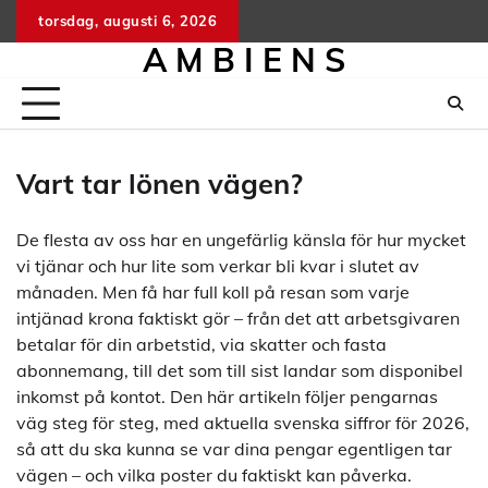
Hoppa
torsdag, augusti 6, 2026
till
A M B I E N S
innehåll
Vart tar lönen vägen?
De flesta av oss har en ungefärlig känsla för hur mycket
vi tjänar och hur lite som verkar bli kvar i slutet av
månaden. Men få har full koll på resan som varje
intjänad krona faktiskt gör – från det att arbetsgivaren
betalar för din arbetstid, via skatter och fasta
abonnemang, till det som till sist landar som disponibel
inkomst på kontot. Den här artikeln följer pengarnas
väg steg för steg, med aktuella svenska siffror för 2026,
så att du ska kunna se var dina pengar egentligen tar
vägen – och vilka poster du faktiskt kan påverka.