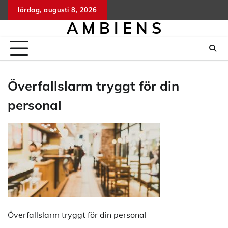
Hoppa
lördag, augusti 8, 2026
till
A M B I E N S
innehåll
Överfallslarm tryggt för din
personal
Överfallslarm tryggt för din personal