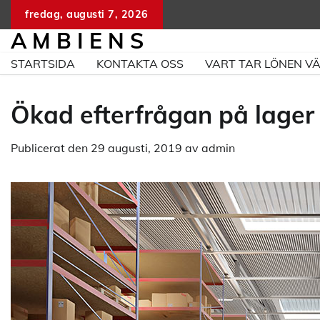
Hoppa
fredag, augusti 7, 2026
till
A M B I E N S
innehåll
STARTSIDA
KONTAKTA OSS
VART TAR LÖNEN V
Ökad efterfrågan på lager
Publicerat den
29 augusti, 2019
av
admin