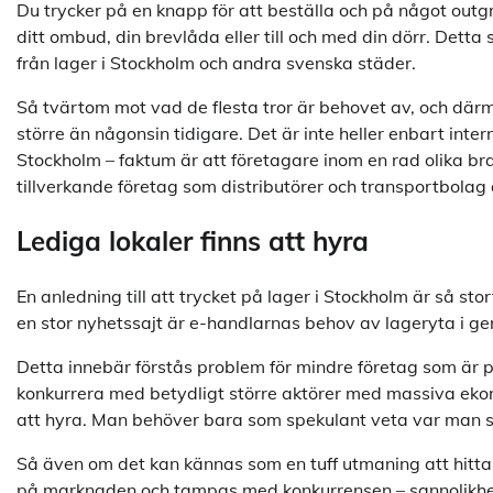
Du trycker på en knapp för att beställa och på något outgr
ditt ombud, din brevlåda eller till och med din dörr. Detta 
från lager i Stockholm och andra svenska städer.
Så tvärtom mot vad de flesta tror är behovet av, och därm
större än någonsin tidigare. Det är inte heller enbart inter
Stockholm – faktum är att företagare inom en rad olika 
tillverkande företag som distributörer och transportbolag ä
Lediga lokaler finns att hyra
En anledning till att trycket på lager i Stockholm är så sto
en stor nyhetssajt är e-handlarnas behov av lageryta i ge
Detta innebär förstås problem för mindre företag som är p
konkurrera med betydligt större aktörer med massiva ekon
att hyra. Man behöver bara som spekulant veta var man s
Så även om det kan kännas som en tuff utmaning att hitta en
på marknaden och tampas med konkurrensen – sannolikheten