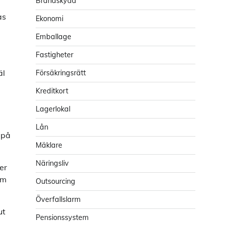
Brandskydd
as
Ekonomi
Emballage
Fastigheter
äl
Försäkringsrätt
Kreditkort
Lagerlokal
Lån
 på
Mäklare
Näringsliv
er
lm
Outsourcing
Överfallslarm
ut
Pensionssystem