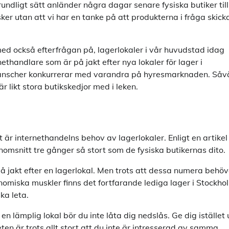
undligt sätt anländer några dagar senare fysiska butiker till
sker utan att vi har en tanke på att produkterna i fråga skick
ed också efterfrågan på, lagerlokaler i vår huvudstad idag
nethandlare som är på jakt efter nya lokaler för lager i
branscher konkurrerar med varandra på hyresmarknaden. Såv
r likt stora butikskedjor med i leken.
rt är internethandelns behov av lagerlokaler. Enligt en artikel
nomsnitt tre gånger så stort som de fysiska butikernas dito.
å jakt efter en lagerlokal. Men trots att dessa numera behöv
omiska muskler finns det fortfarande lediga lager i Stockho
ka leta.
 lämplig lokal bör du inte låta dig nedslås. Ge dig istället 
 är trots allt stort att du inte är intresserad av samma