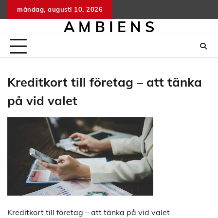
Hoppa
måndag, augusti 10, 2026
till
A M B I E N S
innehåll
Kreditkort till företag – att tänka
på vid valet
Kreditkort till företag – att tänka på vid valet